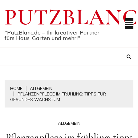
Skip
PUTZBLANC
to
content
"PutzBlanc.de – Ihr kreativer Partner
fürs Haus, Garten und mehr!"
HOME
ALLGEMEIN
PFLANZENPFLEGE IM FRÜHLING: TIPPS FÜR
GESUNDES WACHSTUM
ALLGEMEIN
Pflanzenpflege im frühling: tipps