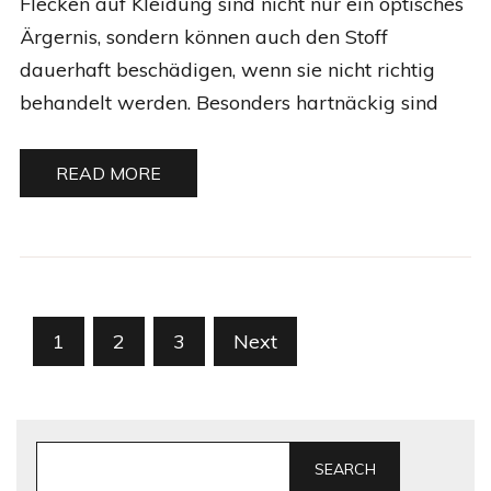
Flecken auf Kleidung sind nicht nur ein optisches
Ärgernis, sondern können auch den Stoff
dauerhaft beschädigen, wenn sie nicht richtig
behandelt werden. Besonders hartnäckig sind
READ MORE
Posts
1
2
3
Next
pagination
SEARCH