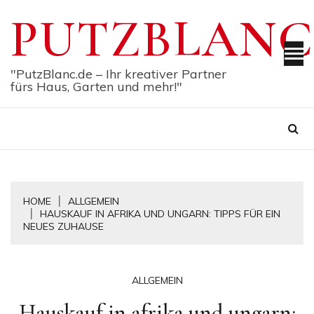
Skip
PUTZBLANC
to
content
"PutzBlanc.de – Ihr kreativer Partner
fürs Haus, Garten und mehr!"
HOME
ALLGEMEIN
HAUSKAUF IN AFRIKA UND UNGARN: TIPPS FÜR EIN
NEUES ZUHAUSE
ALLGEMEIN
Hauskauf in afrika und ungarn: