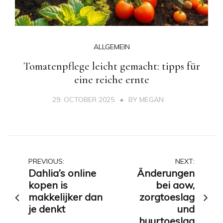
ALLGEMEIN
Tomatenpflege leicht gemacht: tipps für
eine reiche ernte
29. OCTOBER 2025
BY
MEGAN
Post
PREVIOUS:
NEXT:
Dahlia’s online
Änderungen
navigation
kopen is
bei aow,
makkelijker dan
zorgtoeslag
je denkt
und
huurtoeslag